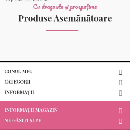
Cu dragoste și prospețime
Produse Asemănătoare
CONUL MEU

CATEGORII

INFORMAȚII

INFORMAȚII MAGAZIN

NE GĂSIȚI ȘI PE
