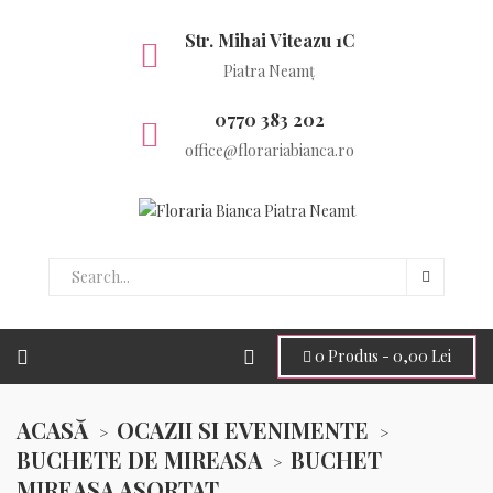
Str. Mihai Viteazu 1C
Piatra Neamț
0770 383 202
office@florariabianca.ro
0
Produs -
0,00 Lei
ACASĂ
OCAZII SI EVENIMENTE
BUCHETE DE MIREASA
BUCHET
MIREASA ASORTAT